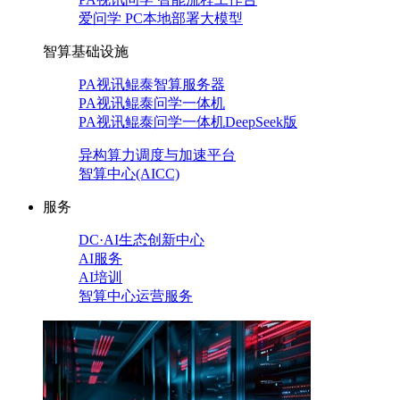
爱问学 PC本地部署大模型
智算基础设施
PA视讯鲲泰智算服务器
PA视讯鲲泰问学一体机
PA视讯鲲泰问学一体机DeepSeek版
异构算力调度与加速平台
智算中心(AICC)
服务
DC·AI生态创新中心
AI服务
AI培训
智算中心运营服务