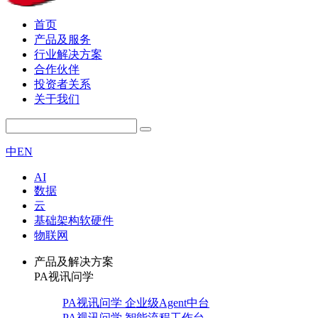
首页
产品及服务
行业解决方案
合作伙伴
投资者关系
关于我们
中
EN
AI
数据
云
基础架构软硬件
物联网
产品及解决方案
PA视讯问学
PA视讯问学 企业级Agent中台
PA视讯问学 智能流程工作台