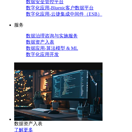
数据安全管控平台
数字化应用-Bluenic客户数据平台
数字化应用-云捷集成中间件（ESB）
服务
数据治理咨询与实施服务
数据资产入表
数据应用-算法模型 & ML
数字化应用开发
数据资产入表
了解更多