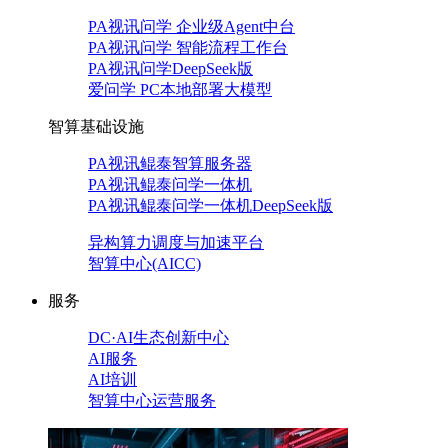
PA视讯问学 企业级Agent中台
PA视讯问学 智能流程工作台
PA视讯问学DeepSeek版
爱问学 PC本地部署大模型
智算基础设施
PA视讯鲲泰智算服务器
PA视讯鲲泰问学一体机
PA视讯鲲泰问学一体机DeepSeek版
异构算力调度与加速平台
智算中心(AICC)
服务
DC·AI生态创新中心
AI服务
AI培训
智算中心运营服务