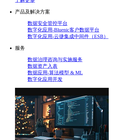
了解更多
产品及解决方案
数据安全管控平台
数字化应用-Bluenic客户数据平台
数字化应用-云捷集成中间件（ESB）
服务
数据治理咨询与实施服务
数据资产入表
数据应用-算法模型 & ML
数字化应用开发