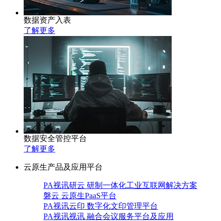
数据资产入表
了解更多
数据安全管控平台
了解更多
云原生产品及应用平台
PA视讯研云 研制一体化工业互联网解决方案
磐云 云原生PaaS平台
PA视讯云印 数字化文印管理平台
PA视讯视讯 融合会议服务平台及应用