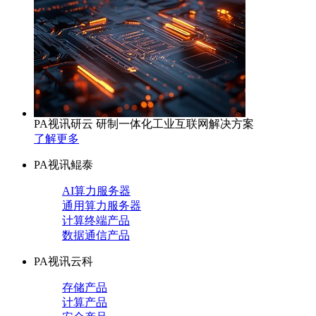
PA视讯研云 研制一体化工业互联网解决方案
了解更多
PA视讯鲲泰
AI算力服务器
通用算力服务器
计算终端产品
数据通信产品
PA视讯云科
存储产品
计算产品